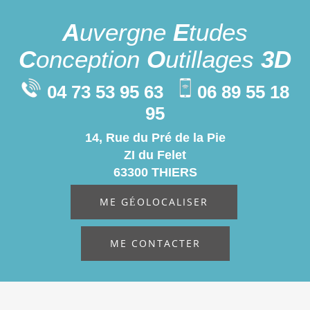
A
uvergne
E
tudes
C
onception
O
utillages
3D
04 73 53 95 63
06 89 55 18
95
14, Rue du Pré de la Pie
ZI du Felet
63300 THIERS
ME GÉOLOCALISER
ME CONTACTER